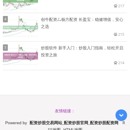
217
4
创牛配资厶杨方配资 长盈宝：稳健增值，安心
之选
215
5
炒股软件 新手入门：炒股入门指南，轻松开启
投资之旅
214
友情链接：
配资炒股交易网站_配资炒股官网_配资炒股配资网
R
Powered by
SS地图
HTML地图