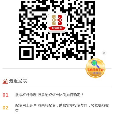
最近发表
01
股票杠杆原理 股票配资标准比例如何确定？
配资网上开户 股来顺配资：助您实现投资梦想，轻松赚取收
02
益