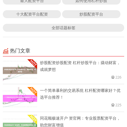
最大配资平台
如何使用杠杆炒股
十大配资平台配资
炒股配资平台
全部话题标签
热门文章
炒股配资炒股配资 杠杆炒股平台：撬动财富，
成就梦想
226
一个简单暴利的交易系统 杠杆配资哪家好？优
选平台推荐！
225
同花顺极速开户 资官网：专业股票配资平台，
助您财富增值