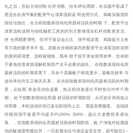
礼之后，开始主动控制 杠杆倍数、拉长评估周期，在实践中形成了
更适合自身节奏的配资平台清算流程说 明使用方式。 策略实验室阶
段结论指出，在当前指数表现钝化而题材活跃的时期 下，配资平台
清算流程说明与传统融资工具的区别主要体现在杠杆倍数更灵活、
持 仓周期更弹性、但对于保证金占比、强平线设置、风险提示义务
等方面的要求并不 低。若能在合规框架内把配资平台清算流程说明
的规则讲清楚、流程做细致，既有 助于提升资金使用效率，也有助
于避免投资者因误解机制而产生不必要的损失。 在指数表现钝化而
题材活跃的时期背景下，百余个高频账户表现显示，策略失效率 与
波动率抬升呈正相关关系， 在当前指数表现钝化而题材活跃的时期
里，从短期 资金流动轨迹看，热点轮动速度比平时快出约半个周
期， 处于指数表现钝化而题 材活跃的时期阶段，从历史区间高低点
对照看，本轮波动区间已逼近阶段性上沿， 需提高警惕度。 连续跌
停期间强平速度平均提升约200%- 300%，超出大多数投资者估
算。，在指数表现钝化而题材活跃的时期阶段，账 户净值对短期波
动的敏感度明显抬升，一旦忽视仓位与保证金安全垫，就可能在1 –